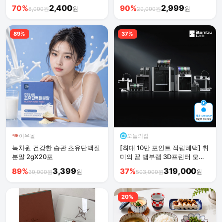
2,400
2,999
70%
90%
원
원
8,000원
29,000원
89%
37%
이유몰
오늘의집
녹차원 건강한 습관 초유단백질
[최대 10만 포인트 적립혜택] 취
분말 2gX20포
미의 끝 뱀부랩 3D프린터 모음
전 (필라멘트 등 포함)
3,399
319,000
89%
37%
원
원
30,000원
503,000원
20%