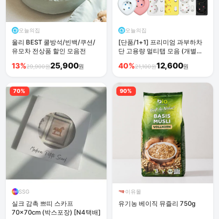
오늘의집
오늘의집
울리 BEST 쿨방석/빈백/쿠션/
[단품/1+1] 프리미엄 과부하차
유모차 전상품 할인 모음전
단 고용량 멀티탭 모음 (개별멀
티탭/회전형/하트탭 등)
25,900
12,600
13%
40%
원
원
29,900원
21,100원
70%
90%
SSG
이유몰
실크 감촉 쁘띠 스카프
유기농 베이직 뮤즐리 750g
70x70cm (박스포장) [N4택배]