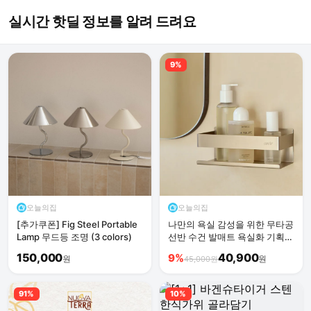
실시간 핫딜 정보를 알려 드려요
9%
오늘의집
오늘의집
[추가쿠폰] Fig Steel Portable
나만의 욕실 감성을 위한 무타공
Lamp 무드등 조명 (3 colors)
선반 수건 발매트 욕실화 기획
모음전
150,000
40,900
9%
원
원
45,000원
91%
10%