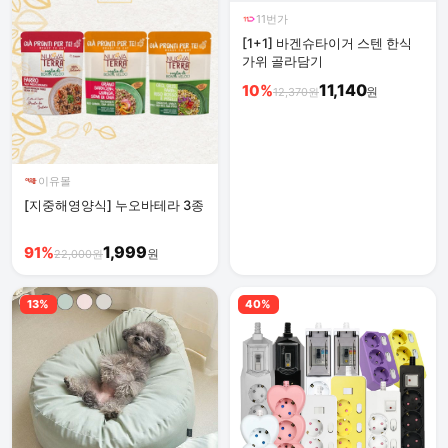
11번가
[1+1] 바겐슈타이거 스텐 한식
가위 골라담기
11,140
10%
원
12,370원
이유몰
[지중해영양식] 누오바테라 3종
1,999
91%
원
22,000원
13%
40%